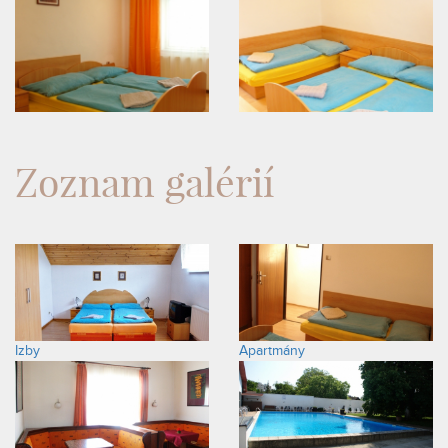
Zoznam galérií
Izby
Apartmány