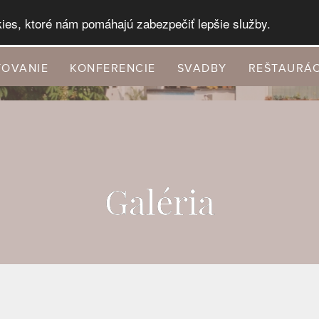
ies, ktoré nám pomáhajú zabezpečiť lepšie služby.
TOVANIE
KONFERENCIE
SVADBY
REŠTAURÁC
Galéria