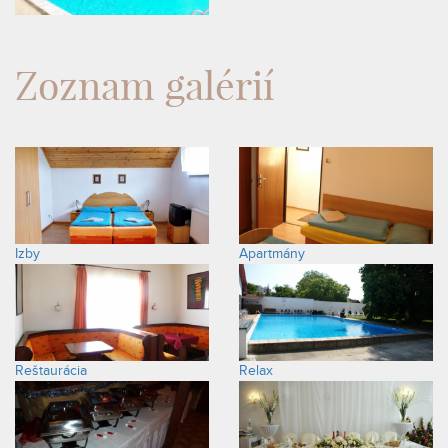
Zoznam galérií
Izby
Apartmány
Reštaurácia
Relax